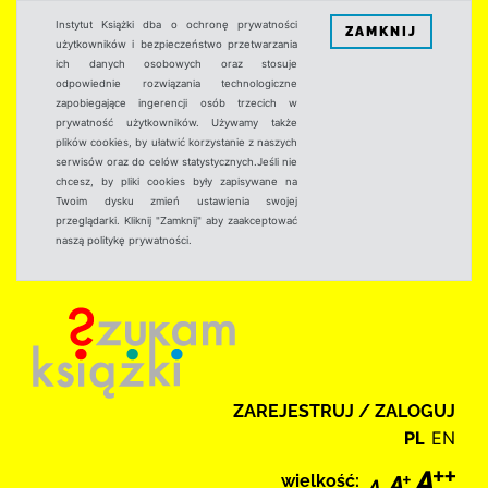
Instytut Książki dba o ochronę prywatności
ZAMKNIJ
użytkowników i bezpieczeństwo przetwarzania
ich danych osobowych oraz stosuje
odpowiednie rozwiązania technologiczne
zapobiegające ingerencji osób trzecich w
prywatność użytkowników. Używamy także
plików cookies, by ułatwić korzystanie z naszych
serwisów oraz do celów statystycznych.Jeśli nie
chcesz, by pliki cookies były zapisywane na
Twoim dysku zmień ustawienia swojej
przeglądarki. Kliknij "Zamknij" aby zaakceptować
naszą politykę prywatności.
ZAREJESTRUJ / ZALOGUJ
PL
EN
wielkość: