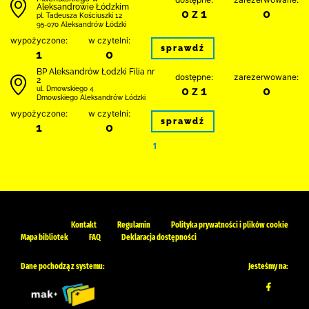
Aleksandrowie Łódzkim
0 z 1
0
pl. Tadeusza Kościuszki 12
95-070 Aleksandrów Łódzki
wypożyczone:
w czytelni:
sprawdź
1
0
BP Aleksandrów Łodzki Filia nr
dostępne:
zarezerwowane:
2
0 z 1
0
ul. Dmowskiego 4
Dmowskiego Aleksandrów Łódzki
wypożyczone:
w czytelni:
sprawdź
1
0
1
Kontakt
Regulamin
Polityka prywatności i plików cookie
Mapa bibliotek
FAQ
Deklaracja dostępności
Dane pochodzą z systemu:
Jesteśmy na: