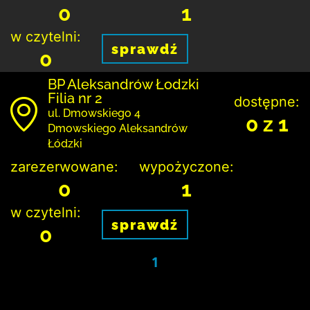
0
1
w czytelni:
sprawdź
0
BP Aleksandrów Łodzki
Filia nr 2
dostępne:
ul. Dmowskiego 4
0 z 1
Dmowskiego Aleksandrów
Łódzki
zarezerwowane:
wypożyczone:
0
1
w czytelni:
sprawdź
0
1