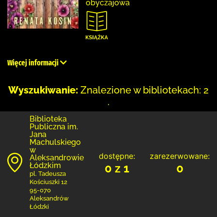
obyczajowa
Więcej informacji
Wyszukiwanie:
Znalezione w bibliotekach: 2
.
Biblioteka
Publiczna im.
Jana
Machulskiego
w
dostępne:
zarezerwowane:
Aleksandrowie
Łódzkim
0 z 1
0
pl. Tadeusza
Kościuszki 12
95-070
Aleksandrów
Łódzki