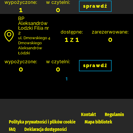
wypożyczone:
w czytelni:
sprawdź
1
0
BP
Aleksandrów
Łodzki Filia nr
dostępne:
zarezerwowane:
2
1 z 1
0
ul. Dmowskiego 4
Dmowskiego
Aleksandrów
Łódzki
wypożyczone:
w czytelni:
sprawdź
0
0
1
Kontakt
Regulamin
Polityka prywatności i plików cookie
Mapa bibliotek
FAQ
Deklaracja dostępności