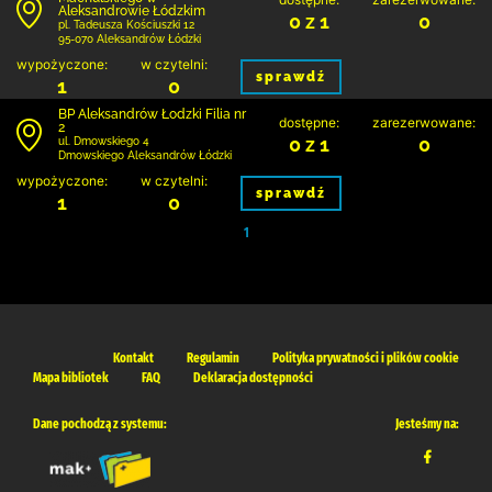
Aleksandrowie Łódzkim
0 z 1
0
pl. Tadeusza Kościuszki 12
95-070 Aleksandrów Łódzki
wypożyczone:
w czytelni:
sprawdź
1
0
BP Aleksandrów Łodzki Filia nr
dostępne:
zarezerwowane:
2
0 z 1
0
ul. Dmowskiego 4
Dmowskiego Aleksandrów Łódzki
wypożyczone:
w czytelni:
sprawdź
1
0
1
Kontakt
Regulamin
Polityka prywatności i plików cookie
Mapa bibliotek
FAQ
Deklaracja dostępności
Dane pochodzą z systemu:
Jesteśmy na: