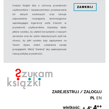
Instytut Książki dba o ochronę prywatności
ZAMKNIJ
użytkowników i bezpieczeństwo przetwarzania
ich danych osobowych oraz stosuje
odpowiednie rozwiązania technologiczne
zapobiegające ingerencji osób trzecich w
prywatność użytkowników. Używamy także
plików cookies, by ułatwić korzystanie z naszych
serwisów oraz do celów statystycznych.Jeśli nie
chcesz, by pliki cookies były zapisywane na
Twoim dysku zmień ustawienia swojej
przeglądarki. Kliknij "Zamknij" aby zaakceptować
naszą politykę prywatności.
ZAREJESTRUJ / ZALOGUJ
PL
EN
wielkość: