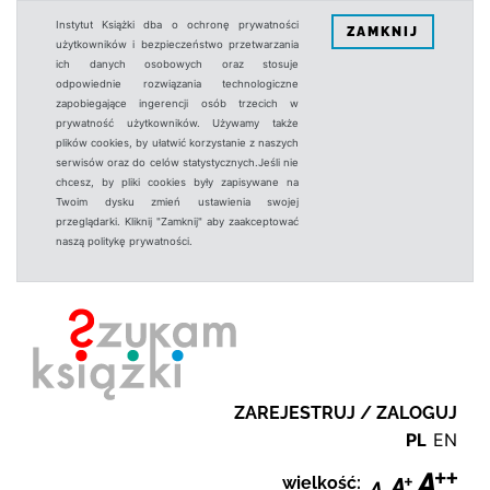
Instytut Książki dba o ochronę prywatności
ZAMKNIJ
użytkowników i bezpieczeństwo przetwarzania
ich danych osobowych oraz stosuje
odpowiednie rozwiązania technologiczne
zapobiegające ingerencji osób trzecich w
prywatność użytkowników. Używamy także
plików cookies, by ułatwić korzystanie z naszych
serwisów oraz do celów statystycznych.Jeśli nie
chcesz, by pliki cookies były zapisywane na
Twoim dysku zmień ustawienia swojej
przeglądarki. Kliknij "Zamknij" aby zaakceptować
naszą politykę prywatności.
ZAREJESTRUJ / ZALOGUJ
PL
EN
wielkość: