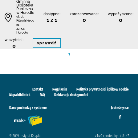
Gminna
Biblioteka
Publiczna
w Horodle
dostępne:
zarezerwowane:
wypożyczone:
ul. ul.
1 z 1
0
0
Piłsudskiego
51
22-523
Horodło
w czytelni:
sprawdź
0
1
Kontakt
Regulamin
Polityka prywatności i plików cookie
Mapa bibliotek
FAQ
Deklaracja dostępności
Dane pochodzą z systemu:
Jesteśmy na:
© 2019 Instytut Książki
v.1.4.0 created by IK & H7