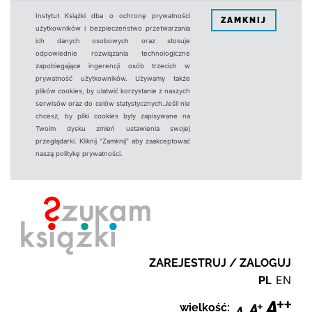
Instytut Książki dba o ochronę prywatności
ZAMKNIJ
użytkowników i bezpieczeństwo przetwarzania
ich danych osobowych oraz stosuje
odpowiednie rozwiązania technologiczne
zapobiegające ingerencji osób trzecich w
prywatność użytkowników. Używamy także
plików cookies, by ułatwić korzystanie z naszych
serwisów oraz do celów statystycznych.Jeśli nie
chcesz, by pliki cookies były zapisywane na
Twoim dysku zmień ustawienia swojej
przeglądarki. Kliknij "Zamknij" aby zaakceptować
naszą politykę prywatności.
ZAREJESTRUJ / ZALOGUJ
PL
EN
wielkość: