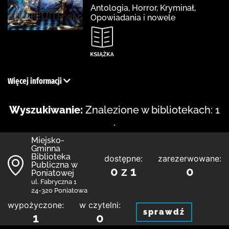
Antologia, Horror, Kryminał,
Opowiadania i nowele
Więcej informacji
Wyszukiwanie:
Znalezione w bibliotekach: 1
.
Miejsko-
Gminna
Biblioteka
dostępne:
zarezerwowane:
Publiczna w
0 z 1
0
Poniatowej
ul. Fabryczna 1
24-320 Poniatowa
wypożyczone:
w czytelni:
sprawdź
1
0