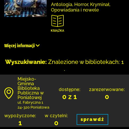
Antologia, Horror, Kryminał,
Opowiadania i nowele
Więcej informacji
Wyszukiwanie:
Znalezione w bibliotekach: 1
.
Miejsko-
Gminna
Biblioteka
dostępne:
zarezerwowane:
Publiczna w
0 z 1
0
Poniatowej
ul. Fabryczna 1
24-320 Poniatowa
wypożyczone:
w czytelni:
sprawdź
1
0