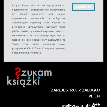
Instytut Książki dba o ochronę prywatności
ZAMKNIJ
użytkowników i bezpieczeństwo przetwarzania
ich danych osobowych oraz stosuje
odpowiednie rozwiązania technologiczne
zapobiegające ingerencji osób trzecich w
prywatność użytkowników. Używamy także
plików cookies, by ułatwić korzystanie z naszych
serwisów oraz do celów statystycznych.Jeśli nie
chcesz, by pliki cookies były zapisywane na
Twoim dysku zmień ustawienia swojej
przeglądarki. Kliknij "Zamknij" aby zaakceptować
naszą politykę prywatności.
ZAREJESTRUJ / ZALOGUJ
PL
EN
wielkość: