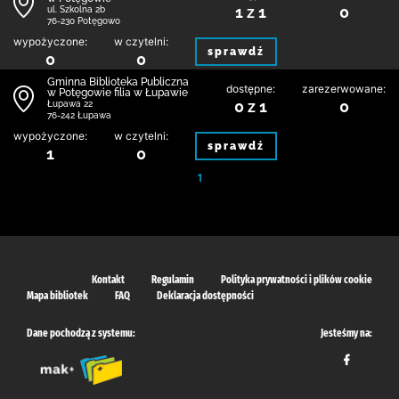
1 z 1
0
ul. Szkolna 2b
76-230 Potęgowo
wypożyczone:
w czytelni:
sprawdź
0
0
Gminna Biblioteka Publiczna
dostępne:
zarezerwowane:
w Potęgowie filia w Łupawie
0 z 1
0
Łupawa 22
76-242 Łupawa
wypożyczone:
w czytelni:
sprawdź
1
0
1
Kontakt
Regulamin
Polityka prywatności i plików cookie
Mapa bibliotek
FAQ
Deklaracja dostępności
Dane pochodzą z systemu:
Jesteśmy na: