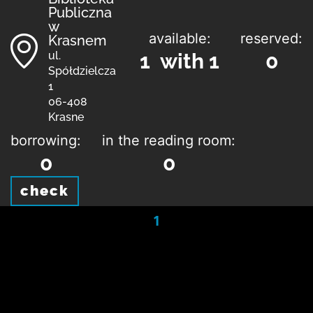
Publiczna
w
available:
reserved:
Krasnem
ul.
1 with 1
0
Spółdzielcza
1
06-408
Krasne
borrowing:
in the reading room:
0
0
check
1
Contact
Regulations