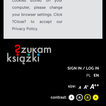
cookies stored on your
computer, please change
your browser settings. Click
?Close? to accept our
Privacy Policy.
SIGN IN / LOG IN
PL
EN
size:
contrast: