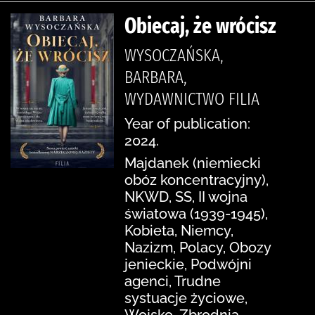
Obiecaj, że wrócisz
WYSOCZAŃSKA,
BARBARA,
WYDAWNICTWO FILIA
Year of publication:
2024.
Majdanek (niemiecki
obóz koncentracyjny),
NKWD, SS, II wojna
światowa (1939-1945),
Kobieta, Niemcy,
Nazizm, Polacy, Obozy
jenieckie, Podwójni
agenci, Trudne
systuacje życiowe,
Wojsko, Zbrodnia