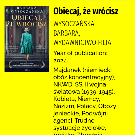
Obiecaj, że wrócisz
WYSOCZAŃSKA,
BARBARA,
WYDAWNICTWO FILIA
Year of publication:
2024.
Majdanek (niemiecki
obóz koncentracyjny),
NKWD, SS, II wojna
światowa (1939-1945),
Kobieta, Niemcy,
Nazizm, Polacy, Obozy
jenieckie, Podwójni
agenci, Trudne
systuacje życiowe,
Wojsko, Zbrodnia