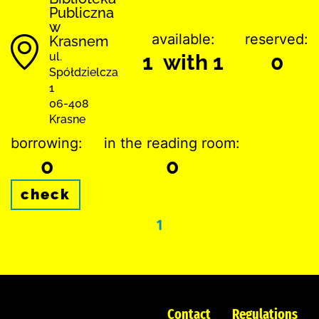
Publiczna
w
available:
reserved:
Krasnem
ul.
1 with 1
0
Spółdzielcza
1
06-408
Krasne
borrowing:
in the reading room:
0
0
check
1
Contact
Regulations