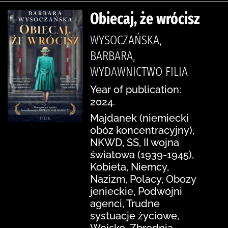
Obiecaj, że wrócisz
WYSOCZAŃSKA,
BARBARA,
WYDAWNICTWO FILIA
Year of publication:
2024.
Majdanek (niemiecki
obóz koncentracyjny),
NKWD, SS, II wojna
światowa (1939-1945),
Kobieta, Niemcy,
Nazizm, Polacy, Obozy
jenieckie, Podwójni
agenci, Trudne
systuacje życiowe,
Wojsko, Zbrodnia