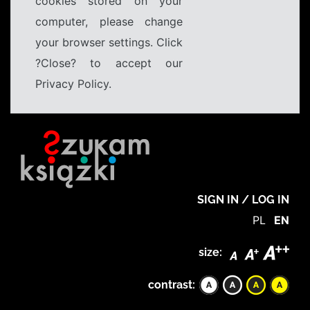
cookies stored on your
computer, please change
your browser settings. Click
?Close? to accept our
Privacy Policy.
SIGN IN / LOG IN
PL
EN
size:
contrast: