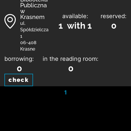
Publiczna
w
available:
reserved:
Krasnem
ul.
1 with 1
0
Spółdzielcza
1
06-408
Krasne
borrowing:
in the reading room:
0
0
check
1
Contact
Regulations