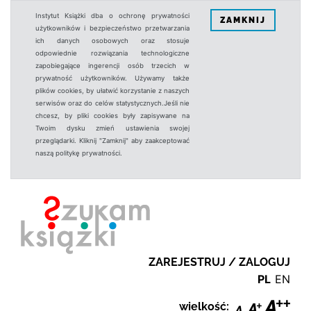
Instytut Książki dba o ochronę prywatności
ZAMKNIJ
użytkowników i bezpieczeństwo przetwarzania
ich danych osobowych oraz stosuje
odpowiednie rozwiązania technologiczne
zapobiegające ingerencji osób trzecich w
prywatność użytkowników. Używamy także
plików cookies, by ułatwić korzystanie z naszych
serwisów oraz do celów statystycznych.Jeśli nie
chcesz, by pliki cookies były zapisywane na
Twoim dysku zmień ustawienia swojej
przeglądarki. Kliknij "Zamknij" aby zaakceptować
naszą politykę prywatności.
ZAREJESTRUJ / ZALOGUJ
PL
EN
wielkość: