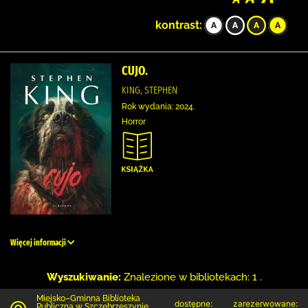
kontrast:
CUJO.
KING, STEPHEN
Rok wydania: 2024.
Horror
Więcej informacji
Wyszukiwanie:
Znalezione w bibliotekach: 1 .
Miejsko–Gminna Biblioteka
dostępne:
zarezerwowane:
Publiczna w Szczebrzeszynie