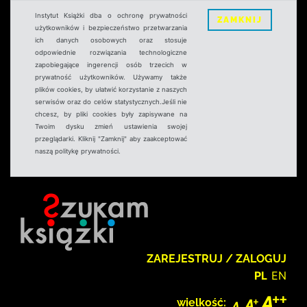
Instytut Książki dba o ochronę prywatności
ZAMKNIJ
użytkowników i bezpieczeństwo przetwarzania
ich danych osobowych oraz stosuje
odpowiednie rozwiązania technologiczne
zapobiegające ingerencji osób trzecich w
prywatność użytkowników. Używamy także
plików cookies, by ułatwić korzystanie z naszych
serwisów oraz do celów statystycznych.Jeśli nie
chcesz, by pliki cookies były zapisywane na
Twoim dysku zmień ustawienia swojej
przeglądarki. Kliknij "Zamknij" aby zaakceptować
naszą politykę prywatności.
ZAREJESTRUJ / ZALOGUJ
PL
EN
wielkość: