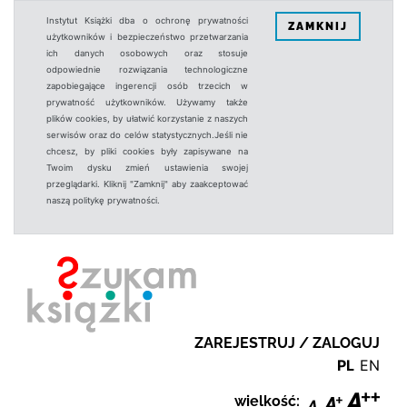
Instytut Książki dba o ochronę prywatności
ZAMKNIJ
użytkowników i bezpieczeństwo przetwarzania
ich danych osobowych oraz stosuje
odpowiednie rozwiązania technologiczne
zapobiegające ingerencji osób trzecich w
prywatność użytkowników. Używamy także
plików cookies, by ułatwić korzystanie z naszych
serwisów oraz do celów statystycznych.Jeśli nie
chcesz, by pliki cookies były zapisywane na
Twoim dysku zmień ustawienia swojej
przeglądarki. Kliknij "Zamknij" aby zaakceptować
naszą politykę prywatności.
ZAREJESTRUJ / ZALOGUJ
PL
EN
wielkość: