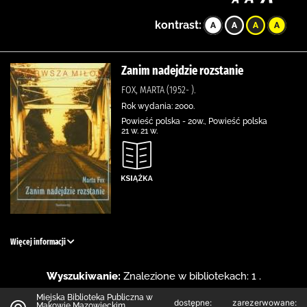
kontrast:
Zanim nadejdzie rozstanie
FOX, MARTA (1952- ).
Rok wydania: 2000.
Powieść polska - 20w., Powieść polska
21 w. 21 w.
Więcej informacji
Wyszukiwanie:
Znalezione w bibliotekach: 1 .
Miejska Biblioteka Publiczna w
dostępne:
zarezerwowane:
Makowie Mazowieckim