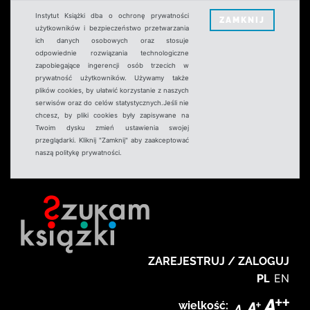
Instytut Książki dba o ochronę prywatności
ZAMKNIJ
użytkowników i bezpieczeństwo przetwarzania
ich danych osobowych oraz stosuje
odpowiednie rozwiązania technologiczne
zapobiegające ingerencji osób trzecich w
prywatność użytkowników. Używamy także
plików cookies, by ułatwić korzystanie z naszych
serwisów oraz do celów statystycznych.Jeśli nie
chcesz, by pliki cookies były zapisywane na
Twoim dysku zmień ustawienia swojej
przeglądarki. Kliknij "Zamknij" aby zaakceptować
naszą politykę prywatności.
ZAREJESTRUJ / ZALOGUJ
PL
EN
wielkość: