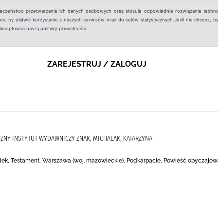
ieczeństwo przetwarzania ich danych osobowych oraz stosuje odpowiednie rozwiązania techno
, by ułatwić korzystanie z naszych serwisów oraz do celów statystycznych.Jeśli nie chcesz, by
aakceptować naszą politykę prywatności.
ZAREJESTRUJ / ZALOGUJ
CZNY INSTYTUT WYDAWNICZY ZNAK, MICHALAK, KATARZYNA
padek, Testament, Warszawa (woj. mazowieckie), Podkarpacie, Powieść obyczajow