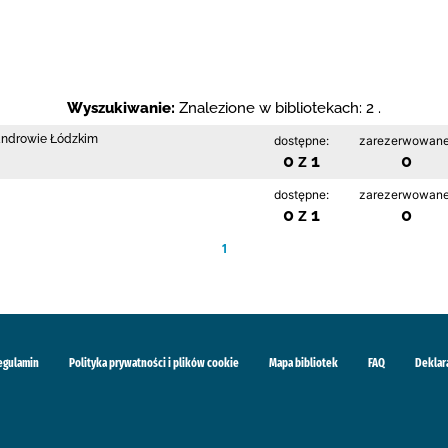
Wyszukiwanie:
Znalezione w bibliotekach: 2 .
sandrowie Łódzkim
dostępne:
zarezerwowane
0 z 1
0
dostępne:
zarezerwowane
0 z 1
0
1
egulamin
Polityka prywatności i plików cookie
Mapa bibliotek
FAQ
Deklar