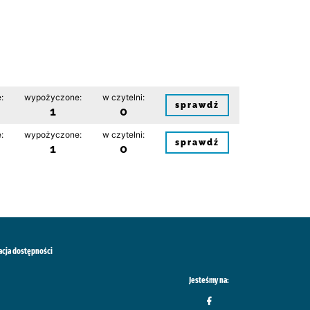
:
wypożyczone:
w czytelni:
sprawdź
1
0
:
wypożyczone:
w czytelni:
sprawdź
1
0
acja dostępności
Jesteśmy na: