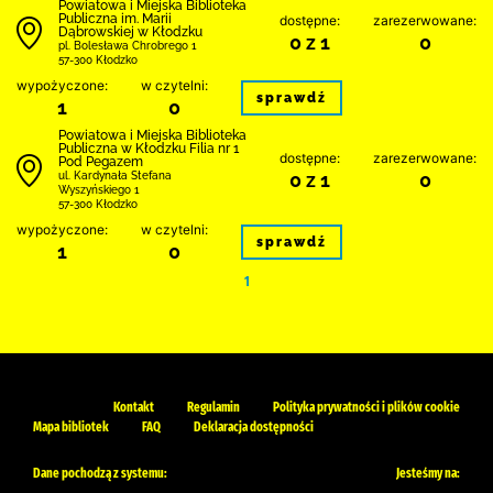
Powiatowa i Miejska Biblioteka
Publiczna im. Marii
dostępne:
zarezerwowane:
Dąbrowskiej w Kłodzku
0 z 1
0
pl. Bolesława Chrobrego 1
57-300 Kłodzko
wypożyczone:
w czytelni:
sprawdź
1
0
Powiatowa i Miejska Biblioteka
Publiczna w Kłodzku Filia nr 1
dostępne:
zarezerwowane:
Pod Pegazem
0 z 1
0
ul. Kardynała Stefana
Wyszyńskiego 1
57-300 Kłodzko
wypożyczone:
w czytelni:
sprawdź
1
0
1
Kontakt
Regulamin
Polityka prywatności i plików cookie
Mapa bibliotek
FAQ
Deklaracja dostępności
Dane pochodzą z systemu:
Jesteśmy na: