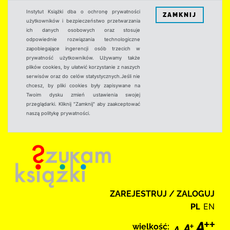
Instytut Książki dba o ochronę prywatności
ZAMKNIJ
użytkowników i bezpieczeństwo przetwarzania
ich danych osobowych oraz stosuje
odpowiednie rozwiązania technologiczne
zapobiegające ingerencji osób trzecich w
prywatność użytkowników. Używamy także
plików cookies, by ułatwić korzystanie z naszych
serwisów oraz do celów statystycznych.Jeśli nie
chcesz, by pliki cookies były zapisywane na
Twoim dysku zmień ustawienia swojej
przeglądarki. Kliknij "Zamknij" aby zaakceptować
naszą politykę prywatności.
ZAREJESTRUJ / ZALOGUJ
PL
EN
wielkość: