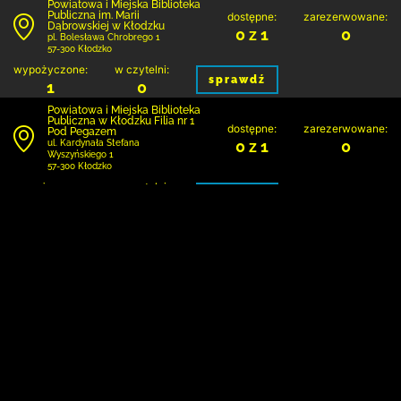
Powiatowa i Miejska Biblioteka
Publiczna im. Marii
dostępne:
zarezerwowane:
Dąbrowskiej w Kłodzku
0 z 1
0
pl. Bolesława Chrobrego 1
57-300 Kłodzko
wypożyczone:
w czytelni:
sprawdź
1
0
Powiatowa i Miejska Biblioteka
Publiczna w Kłodzku Filia nr 1
dostępne:
zarezerwowane:
Pod Pegazem
0 z 1
0
ul. Kardynała Stefana
Wyszyńskiego 1
57-300 Kłodzko
wypożyczone:
w czytelni:
sprawdź
1
0
1
Kontakt
Regulamin
Polityka prywatności i plików cookie
Mapa bibliotek
FAQ
Deklaracja dostępności
Dane pochodzą z systemu:
Jesteśmy na: