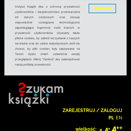
Instytut Książki dba o ochronę prywatności
ZAMKNIJ
użytkowników i bezpieczeństwo przetwarzania
ich danych osobowych oraz stosuje
odpowiednie rozwiązania technologiczne
zapobiegające ingerencji osób trzecich w
prywatność użytkowników. Używamy także
plików cookies, by ułatwić korzystanie z naszych
serwisów oraz do celów statystycznych.Jeśli nie
chcesz, by pliki cookies były zapisywane na
Twoim dysku zmień ustawienia swojej
przeglądarki. Kliknij "Zamknij" aby zaakceptować
naszą politykę prywatności.
ZAREJESTRUJ / ZALOGUJ
PL
EN
wielkość: