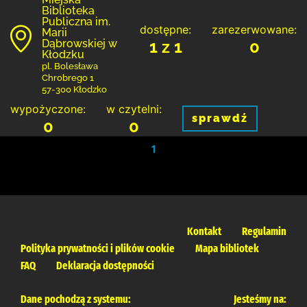
Biblioteka
Publiczna im.
dostępne:
zarezerwowane:
Marii
Dąbrowskiej w
1 z 1
0
Kłodzku
pl. Bolesława
Chrobrego 1
57-300 Kłodzko
wypożyczone:
w czytelni:
sprawdź
0
0
1
Kontakt
Regulamin
Polityka prywatności i plików cookie
Mapa bibliotek
FAQ
Deklaracja dostępności
Dane pochodzą z systemu:
Jesteśmy na: