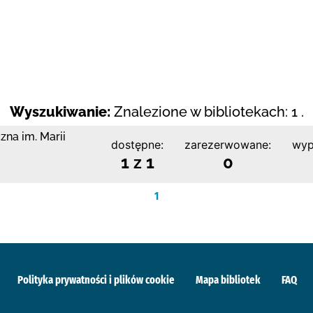
Wyszukiwanie:
Znalezione w bibliotekach: 1 .
zna im. Marii
dostępne:
zarezerwowane:
wyp
1 z 1
0
1
Polityka prywatności i plików cookie
Mapa bibliotek
FAQ