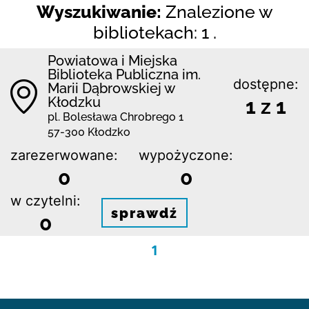
Wyszukiwanie:
Znalezione w
bibliotekach: 1 .
Powiatowa i Miejska
Biblioteka Publiczna im.
dostępne:
Marii Dąbrowskiej w
Kłodzku
1 z 1
pl. Bolesława Chrobrego 1
57-300 Kłodzko
zarezerwowane:
wypożyczone:
0
0
w czytelni:
sprawdź
0
1