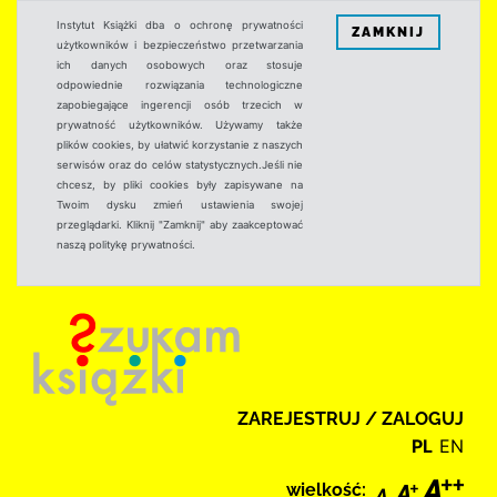
Instytut Książki dba o ochronę prywatności
ZAMKNIJ
użytkowników i bezpieczeństwo przetwarzania
ich danych osobowych oraz stosuje
odpowiednie rozwiązania technologiczne
zapobiegające ingerencji osób trzecich w
prywatność użytkowników. Używamy także
plików cookies, by ułatwić korzystanie z naszych
serwisów oraz do celów statystycznych.Jeśli nie
chcesz, by pliki cookies były zapisywane na
Twoim dysku zmień ustawienia swojej
przeglądarki. Kliknij "Zamknij" aby zaakceptować
naszą politykę prywatności.
ZAREJESTRUJ / ZALOGUJ
PL
EN
wielkość: