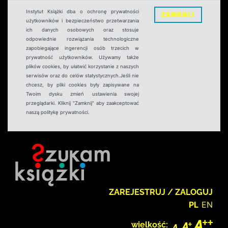
Instytut Książki dba o ochronę prywatności
ZAMKNIJ
użytkowników i bezpieczeństwo przetwarzania
ich danych osobowych oraz stosuje
odpowiednie rozwiązania technologiczne
zapobiegające ingerencji osób trzecich w
prywatność użytkowników. Używamy także
plików cookies, by ułatwić korzystanie z naszych
serwisów oraz do celów statystycznych.Jeśli nie
chcesz, by pliki cookies były zapisywane na
Twoim dysku zmień ustawienia swojej
przeglądarki. Kliknij "Zamknij" aby zaakceptować
naszą politykę prywatności.
ZAREJESTRUJ / ZALOGUJ
PL
EN
wielkość: