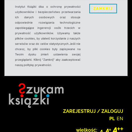
Instytut Książki dba o ochronę prywatności
ZAMKNIJ
użytkowników i bezpieczeństwo przetwarzania
ich danych osobowych oraz stosuje
odpowiednie rozwiązania technologiczne
zapobiegające ingerencji osób trzecich w
prywatność użytkowników. Używamy także
plików cookies, by ułatwić korzystanie z naszych
serwisów oraz do celów statystycznych.Jeśli nie
chcesz, by pliki cookies były zapisywane na
Twoim dysku zmień ustawienia swojej
przeglądarki. Kliknij "Zamknij" aby zaakceptować
naszą politykę prywatności.
ZAREJESTRUJ / ZALOGUJ
PL
EN
wielkość: