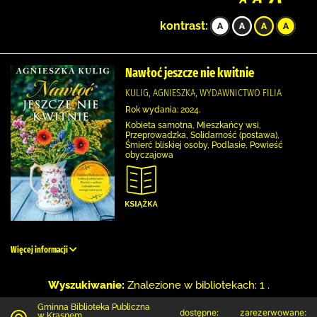
kontrast:
Nawłoć jeszcze nie kwitnie
KULIG, AGNIESZKA, WYDAWNICTWO FILIA
Rok wydania: 2024.
Kobieta samotna, Mieszkańcy wsi,
Przeprowadzka, Solidarność (postawa),
Śmierć bliskiej osoby, Podlasie, Powieść
obyczajowa
Więcej informacji
Wyszukiwanie:
Znalezione w bibliotekach: 1 .
Gminna Biblioteka Publiczna
dostępne:
zarezerwowane:
w Krasnem