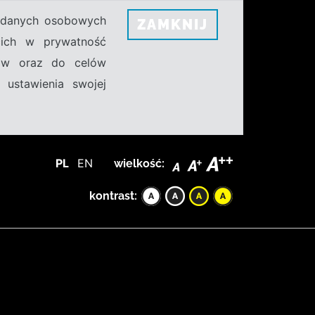
h danych osobowych
ZAMKNIJ
ecich w prywatność
sów oraz do celów
 ustawienia swojej
PL
EN
wielkość:
kontrast: