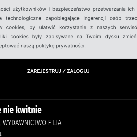
tności użytkowników i bezpieczeństwo przetwarzania ic
a technologiczne zapobiegające ingerencji osób trz
w cookies, by ułatwić korzystanie z naszych serwi
 pliki cookies były zapisywane na Twoim dysku zmień
kceptować naszą politykę prywatności.
ZAREJESTRUJ / ZALOGUJ
 nie kwitnie
A, WYDAWNICTWO FILIA
.