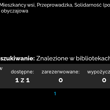
Mieszkańcy wsi, Przeprowadzka, Solidarność (pos
ć obyczajowa
szukiwanie:
Znalezione w bibliotekach:
w
dostępne:
zarezerwowane:
wypożycz
1 z 1
0
0
1