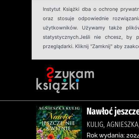
Instytut Książki dba o ochronę prywa
oraz stosuje odpowiednie rozwiązani
użytkowników. Używamy także plikó
statystycznych.Jeśli nie chcesz, by
przeglądarki. Kliknij "Zamknij" aby zaa
Nawłoć jeszcze
KULIG, AGNIESZK
Rok wydania: 2024