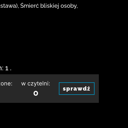
tawa), Śmierć bliskiej osoby,
 1 .
one:
w czytelni:
sprawdź
0