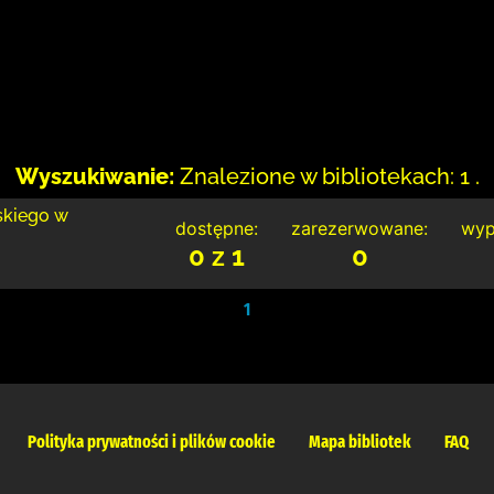
Wyszukiwanie:
Znalezione w bibliotekach: 1 .
skiego w
dostępne:
zarezerwowane:
wyp
0 z 1
0
1
Polityka prywatności i plików cookie
Mapa bibliotek
FAQ