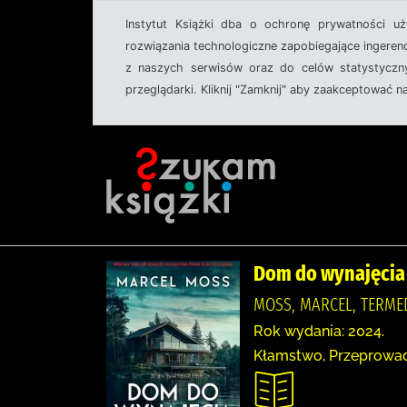
Instytut Książki dba o ochronę prywatności u
rozwiązania technologiczne zapobiegające ingeren
z naszych serwisów oraz do celów statystyczny
przeglądarki. Kliknij "Zamknij" aby zaakceptować n
Dom do wynajęcia
MOSS, MARCEL, TERME
Rok wydania: 2024.
Kłamstwo, Przeprowadz