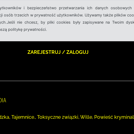
żytkowników i bezpieczeństwo przetwarzania ich danych osobowych 
cji osób trzecich w prywatność użytkowników. Używamy także plików cook
ch.Jeśli nie chcesz, by pliki cookies były zapisywane na Twoim dysk
aszą politykę prywatności.
ZAREJESTRUJ / ZALOGUJ
DIA
ka, Tajemnice., Toksyczne związki, Wille, Powieść kryminal