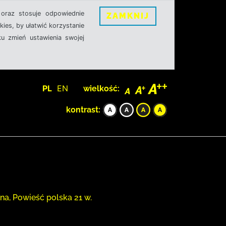
oraz stosuje odpowiednie
ZAMKNIJ
ies, by ułatwić korzystanie
u zmień ustawienia swojej
PL
EN
wielkość:
kontrast:
na, Powieść polska 21 w.