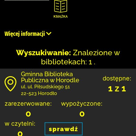
Więcej informacji
Wyszukiwanie:
Znalezione w
bibliotekach: 1 .
Gminna Biblioteka
dostępne:
Publiczna w Horodle
1 z 1
ul. ul. Piłsudskiego 51
22-523 Horodło
zarezerwowane:
wypożyczone:
0
0
w czytelni:
sprawdź
0