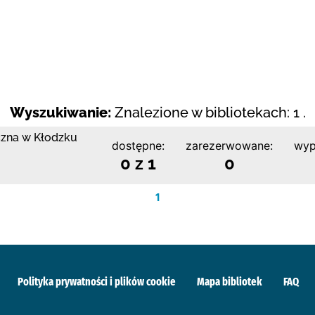
Wyszukiwanie:
Znalezione w bibliotekach: 1 .
czna w Kłodzku
dostępne:
zarezerwowane:
wyp
0 z 1
0
1
Polityka prywatności i plików cookie
Mapa bibliotek
FAQ