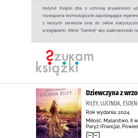
Instytut Książki dba o ochronę prywatności u
rozwiązania technologiczne zapobiegające ingeren
z naszych serwisów oraz do celów statystyczny
przeglądarki. Kliknij "Zamknij" aby zaakceptować n
Dziewczyna z wrz
RILEY, LUCINDA, ESD
Rok wydania: 2024.
Miłość, Malarstwo, II 
Paryż (Francja), Powi