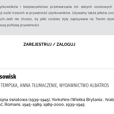
żytkowników i bezpieczeństwo przetwarzania ich danych osobowych 
cji osób trzecich w prywatność użytkowników. Używamy także plików cook
ch.Jeśli nie chcesz, by pliki cookies były zapisywane na Twoim dysk
aszą politykę prywatności.
ZAREJESTRUJ / ZALOGUJ
osowisk
EN-TEMPSKA, ANNA TŁUMACZENIE, WYDAWNICTWO ALBATROS
wojna światowa (1939-1945), Yorkshire (Wielka Brytania ; hr
eść, Romans, 1945-1989, 1989-2000, 1939-1945