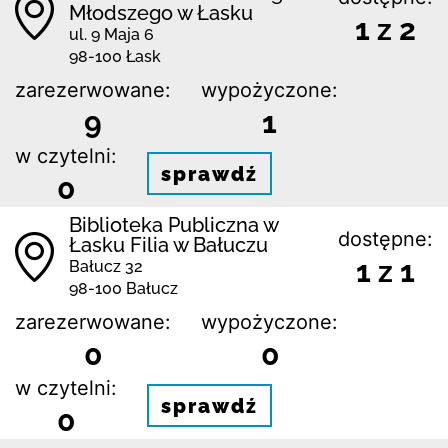
Młodszego w Łasku
1 z 2
ul. 9 Maja 6
98-100 Łask
zarezerwowane:
wypożyczone:
9
1
w czytelni:
sprawdź
0
Biblioteka Publiczna w
dostępne:
Łasku Filia w Bałuczu
1 z 1
Bałucz 32
98-100 Bałucz
zarezerwowane:
wypożyczone:
0
0
w czytelni:
sprawdź
0