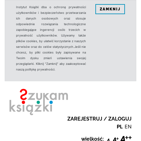
Instytut Książki dba o ochronę prywatności
ZAMKNIJ
użytkowników i bezpieczeństwo przetwarzania
ich danych osobowych oraz stosuje
odpowiednie rozwiązania technologiczne
zapobiegające ingerencji osób trzecich w
prywatność użytkowników. Używamy także
plików cookies, by ułatwić korzystanie z naszych
serwisów oraz do celów statystycznych.Jeśli nie
chcesz, by pliki cookies były zapisywane na
Twoim dysku zmień ustawienia swojej
przeglądarki. Kliknij "Zamknij" aby zaakceptować
naszą politykę prywatności.
ZAREJESTRUJ / ZALOGUJ
PL
EN
wielkość: