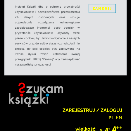
Instytut Książki dba o ochronę prywatności
ZAMKNIJ
użytkowników i bezpieczeństwo przetwarzania
ich danych osobowych oraz stosuje
odpowiednie rozwiązania technologiczne
zapobiegające ingerencji osób trzecich w
prywatność użytkowników. Używamy także
plików cookies, by ułatwić korzystanie z naszych
serwisów oraz do celów statystycznych.Jeśli nie
chcesz, by pliki cookies były zapisywane na
Twoim dysku zmień ustawienia swojej
przeglądarki. Kliknij "Zamknij" aby zaakceptować
naszą politykę prywatności.
ZAREJESTRUJ / ZALOGUJ
PL
EN
wielkość: