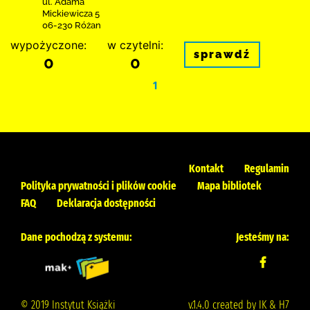
ul. Adama
Mickiewicza 5
06-230 Różan
wypożyczone:
w czytelni:
sprawdź
0
0
1
Kontakt
Regulamin
Polityka prywatności i plików cookie
Mapa bibliotek
FAQ
Deklaracja dostępności
Dane pochodzą z systemu:
Jesteśmy na:
© 2019 Instytut Książki
v.1.4.0 created by IK & H7