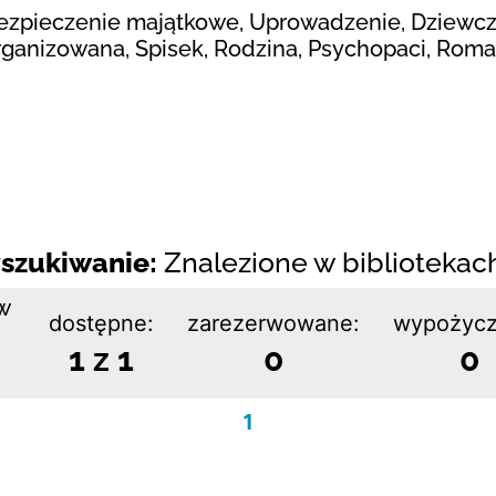
ezpieczenie majątkowe, Uprowadzenie, Dziewczę
ganizowana, Spisek, Rodzina, Psychopaci, Roma
szukiwanie:
Znalezione w bibliotekach:
w
dostępne:
zarezerwowane:
wypożycz
1 z 1
0
0
1