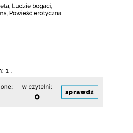
ta, Ludzie bogaci,
ns, Powieść erotyczna
 1 .
one:
w czytelni:
sprawdź
0