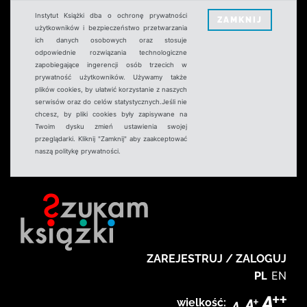
Instytut Książki dba o ochronę prywatności
ZAMKNIJ
użytkowników i bezpieczeństwo przetwarzania
ich danych osobowych oraz stosuje
odpowiednie rozwiązania technologiczne
zapobiegające ingerencji osób trzecich w
prywatność użytkowników. Używamy także
plików cookies, by ułatwić korzystanie z naszych
serwisów oraz do celów statystycznych.Jeśli nie
chcesz, by pliki cookies były zapisywane na
Twoim dysku zmień ustawienia swojej
przeglądarki. Kliknij "Zamknij" aby zaakceptować
naszą politykę prywatności.
ZAREJESTRUJ / ZALOGUJ
PL
EN
wielkość: