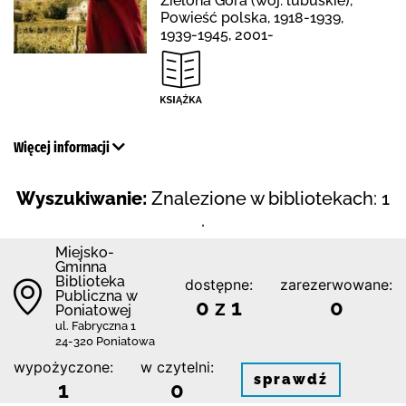
Zielona Góra (woj. lubuskie),
Powieść polska, 1918-1939,
1939-1945, 2001-
Więcej informacji
Wyszukiwanie:
Znalezione w bibliotekach: 1
.
Miejsko-
Gminna
Biblioteka
dostępne:
zarezerwowane:
Publiczna w
0 z 1
0
Poniatowej
ul. Fabryczna 1
24-320 Poniatowa
wypożyczone:
w czytelni:
sprawdź
1
0