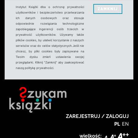
Instytut Książki dba o ochronę prywatności
ZAMKNIJ
użytkowników i bezpieczeństwo przetwarzania
ich danych osobowych oraz stosuje
odpowiednie rozwiązania technologiczne
zapobiegające ingerencji osób trzecich w
prywatność użytkowników. Używamy także
plików cookies, by ułatwić korzystanie z naszych
serwisów oraz do celów statystycznych.Jeśli nie
chcesz, by pliki cookies były zapisywane na
Twoim dysku zmień ustawienia swojej
przeglądarki. Kliknij "Zamknij" aby zaakceptować
naszą politykę prywatności.
ZAREJESTRUJ / ZALOGUJ
PL
EN
wielkość: