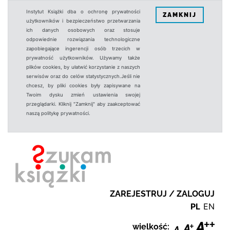
Instytut Książki dba o ochronę prywatności
ZAMKNIJ
użytkowników i bezpieczeństwo przetwarzania
ich danych osobowych oraz stosuje
odpowiednie rozwiązania technologiczne
zapobiegające ingerencji osób trzecich w
prywatność użytkowników. Używamy także
plików cookies, by ułatwić korzystanie z naszych
serwisów oraz do celów statystycznych.Jeśli nie
chcesz, by pliki cookies były zapisywane na
Twoim dysku zmień ustawienia swojej
przeglądarki. Kliknij "Zamknij" aby zaakceptować
naszą politykę prywatności.
ZAREJESTRUJ / ZALOGUJ
PL
EN
wielkość: