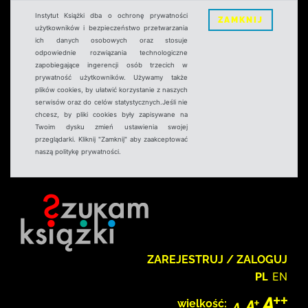
Instytut Książki dba o ochronę prywatności
ZAMKNIJ
użytkowników i bezpieczeństwo przetwarzania
ich danych osobowych oraz stosuje
odpowiednie rozwiązania technologiczne
zapobiegające ingerencji osób trzecich w
prywatność użytkowników. Używamy także
plików cookies, by ułatwić korzystanie z naszych
serwisów oraz do celów statystycznych.Jeśli nie
chcesz, by pliki cookies były zapisywane na
Twoim dysku zmień ustawienia swojej
przeglądarki. Kliknij "Zamknij" aby zaakceptować
naszą politykę prywatności.
ZAREJESTRUJ / ZALOGUJ
PL
EN
wielkość: