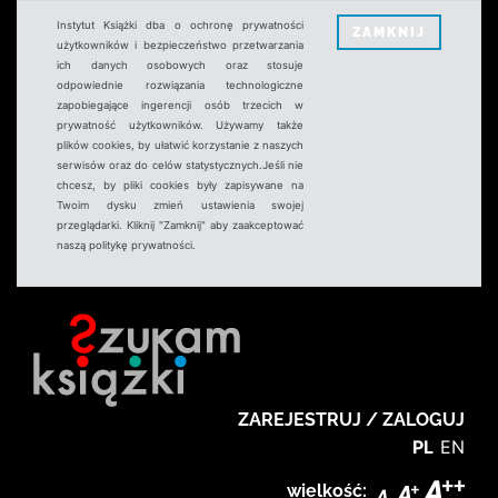
Instytut Książki dba o ochronę prywatności
ZAMKNIJ
użytkowników i bezpieczeństwo przetwarzania
ich danych osobowych oraz stosuje
odpowiednie rozwiązania technologiczne
zapobiegające ingerencji osób trzecich w
prywatność użytkowników. Używamy także
plików cookies, by ułatwić korzystanie z naszych
serwisów oraz do celów statystycznych.Jeśli nie
chcesz, by pliki cookies były zapisywane na
Twoim dysku zmień ustawienia swojej
przeglądarki. Kliknij "Zamknij" aby zaakceptować
naszą politykę prywatności.
ZAREJESTRUJ / ZALOGUJ
PL
EN
wielkość: