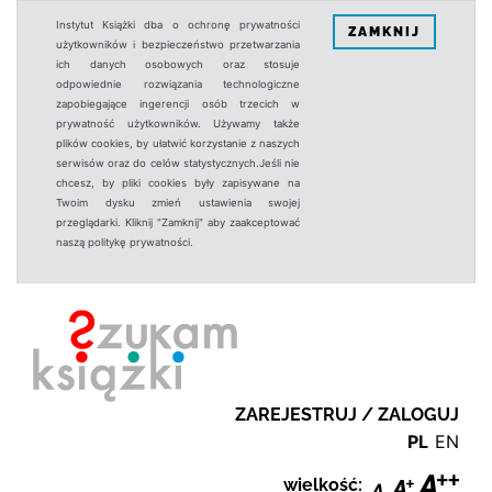
Instytut Książki dba o ochronę prywatności
ZAMKNIJ
użytkowników i bezpieczeństwo przetwarzania
ich danych osobowych oraz stosuje
odpowiednie rozwiązania technologiczne
zapobiegające ingerencji osób trzecich w
prywatność użytkowników. Używamy także
plików cookies, by ułatwić korzystanie z naszych
serwisów oraz do celów statystycznych.Jeśli nie
chcesz, by pliki cookies były zapisywane na
Twoim dysku zmień ustawienia swojej
przeglądarki. Kliknij "Zamknij" aby zaakceptować
naszą politykę prywatności.
ZAREJESTRUJ / ZALOGUJ
PL
EN
wielkość: