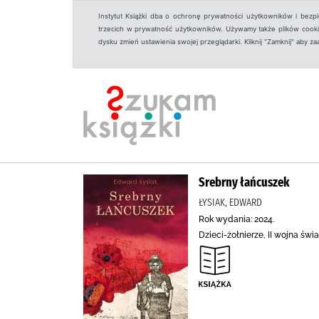
Instytut Książki dba o ochronę prywatności użytkowników i bezp
trzecich w prywatność użytkowników. Używamy także plików cookies
dysku zmień ustawienia swojej przeglądarki. Kliknij "Zamknij" aby z
Srebrny łańcuszek
ŁYSIAK, EDWARD
Rok wydania: 2024.
Dzieci-żołnierze, II wojna św