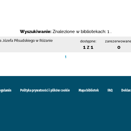
Wyszukiwanie:
Znalezione w bibliotekach: 1 .
a Józefa Piłsudskiego w Różanie
dostępne:
zarezerwowane
1 z 1
0
1
egulamin
Polityka prywatności i plików cookie
Mapa bibliotek
FAQ
Deklar