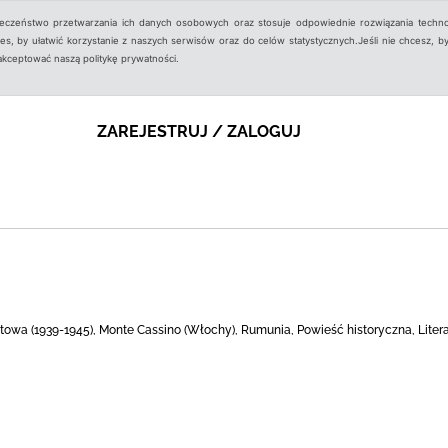
ieczeństwo przetwarzania ich danych osobowych oraz stosuje odpowiednie rozwiązania techno
, by ułatwić korzystanie z naszych serwisów oraz do celów statystycznych.Jeśli nie chcesz, by
aakceptować naszą politykę prywatności.
ZAREJESTRUJ / ZALOGUJ
iatowa (1939-1945), Monte Cassino (Włochy), Rumunia, Powieść historyczna, Liter