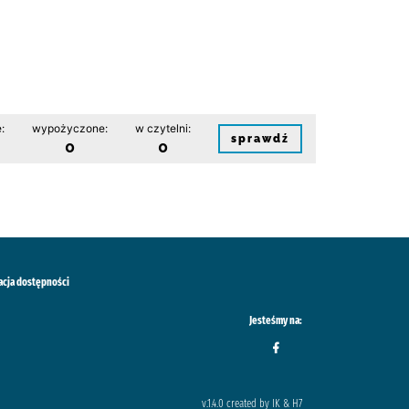
:
wypożyczone:
w czytelni:
sprawdź
0
0
acja dostępności
Jesteśmy na:
v.1.4.0 created by IK & H7