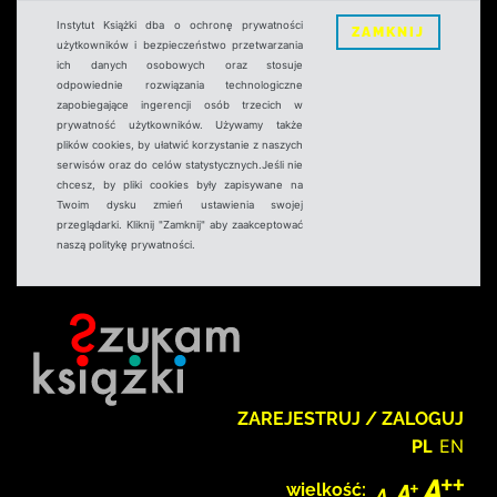
Instytut Książki dba o ochronę prywatności
ZAMKNIJ
użytkowników i bezpieczeństwo przetwarzania
ich danych osobowych oraz stosuje
odpowiednie rozwiązania technologiczne
zapobiegające ingerencji osób trzecich w
prywatność użytkowników. Używamy także
plików cookies, by ułatwić korzystanie z naszych
serwisów oraz do celów statystycznych.Jeśli nie
chcesz, by pliki cookies były zapisywane na
Twoim dysku zmień ustawienia swojej
przeglądarki. Kliknij "Zamknij" aby zaakceptować
naszą politykę prywatności.
ZAREJESTRUJ / ZALOGUJ
PL
EN
wielkość: