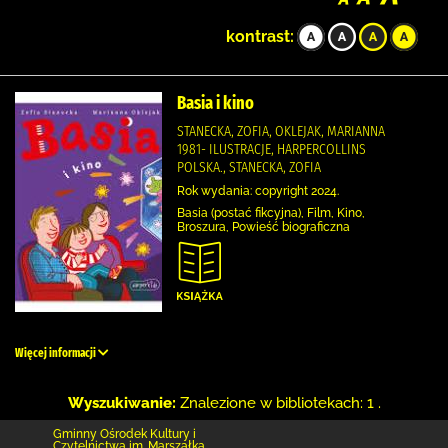
kontrast:
Basia i kino
STANECKA, ZOFIA, OKLEJAK, MARIANNA
1981- ILUSTRACJE, HARPERCOLLINS
POLSKA., STANECKA, ZOFIA
Rok wydania: copyright 2024.
Basia (postać fikcyjna), Film, Kino,
Broszura, Powieść biograficzna
Więcej informacji
Wyszukiwanie:
Znalezione w bibliotekach: 1 .
Gminny Ośrodek Kultury i
Czytelnictwa im. Marszałka