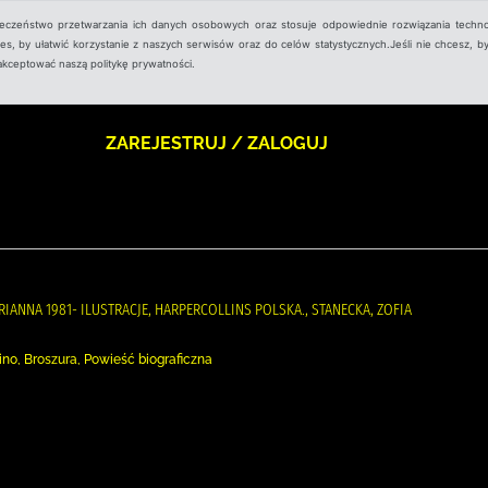
ieczeństwo przetwarzania ich danych osobowych oraz stosuje odpowiednie rozwiązania techno
, by ułatwić korzystanie z naszych serwisów oraz do celów statystycznych.Jeśli nie chcesz, by
aakceptować naszą politykę prywatności.
ZAREJESTRUJ / ZALOGUJ
RIANNA 1981- ILUSTRACJE, HARPERCOLLINS POLSKA., STANECKA, ZOFIA
Kino, Broszura, Powieść biograficzna