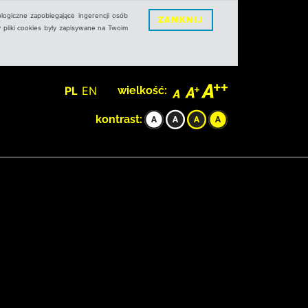
logiczne zapobiegające ingerencji osób
ZAMKNIJ
 pliki cookies były zapisywane na Twoim
PL
EN
wielkość:
kontrast: