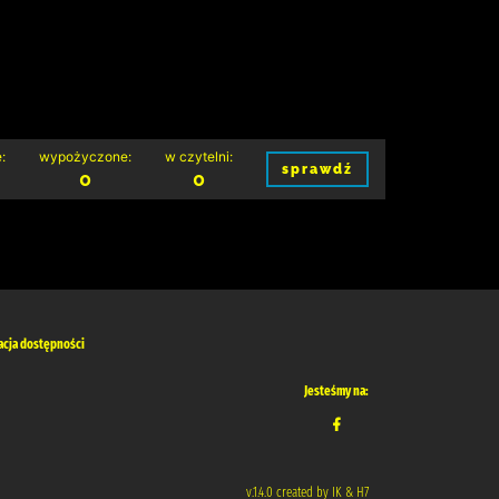
:
wypożyczone:
w czytelni:
sprawdź
0
0
acja dostępności
Jesteśmy na:
v.1.4.0 created by IK & H7