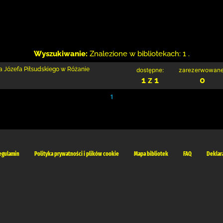
Wyszukiwanie:
Znalezione w bibliotekach: 1 .
a Józefa Piłsudskiego w Różanie
dostępne:
zarezerwowane
1 z 1
0
1
egulamin
Polityka prywatności i plików cookie
Mapa bibliotek
FAQ
Deklar