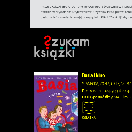
Instytut Książki dba o ochronę prywatności użytkowników i bezp
trzecich w prywatność użytkowników. Używamy także plików cookies
dysku zmień ustawienia swojej przeglądarki. Kliknij "Zamknij" aby z
Basia i kino
STANECKA, ZOFIA, OKLEJAK, MA
Rok wydania: copyright 2024.
Basia (postać fikcyjna), Film, 