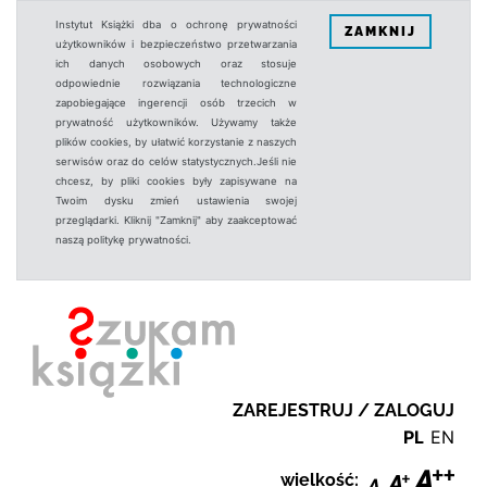
Instytut Książki dba o ochronę prywatności
ZAMKNIJ
użytkowników i bezpieczeństwo przetwarzania
ich danych osobowych oraz stosuje
odpowiednie rozwiązania technologiczne
zapobiegające ingerencji osób trzecich w
prywatność użytkowników. Używamy także
plików cookies, by ułatwić korzystanie z naszych
serwisów oraz do celów statystycznych.Jeśli nie
chcesz, by pliki cookies były zapisywane na
Twoim dysku zmień ustawienia swojej
przeglądarki. Kliknij "Zamknij" aby zaakceptować
naszą politykę prywatności.
ZAREJESTRUJ / ZALOGUJ
PL
EN
wielkość: