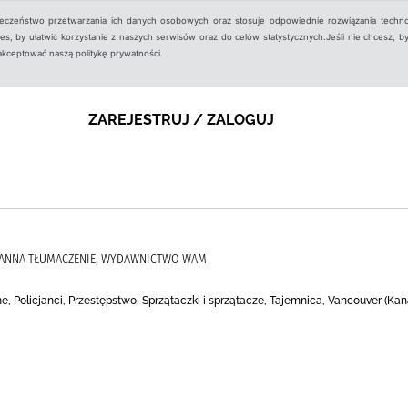
ieczeństwo przetwarzania ich danych osobowych oraz stosuje odpowiednie rozwiązania techno
, by ułatwić korzystanie z naszych serwisów oraz do celów statystycznych.Jeśli nie chcesz, by
aakceptować naszą politykę prywatności.
ZAREJESTRUJ / ZALOGUJ
, ANNA TŁUMACZENIE, WYDAWNICTWO WAM
, Policjanci, Przestępstwo, Sprzątaczki i sprzątacze, Tajemnica, Vancouver (Kana