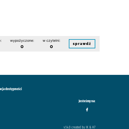
:
wypożyczone:
w czytelni:
sprawdź
0
0
acja dostępności
Jesteśmy na:
v.1.4.0 created by IK & H7