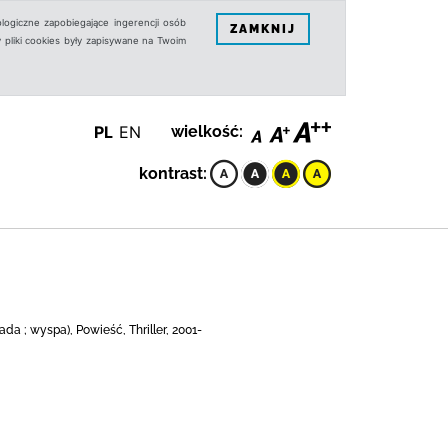
logiczne zapobiegające ingerencji osób
ZAMKNIJ
 pliki cookies były zapisywane na Twoim
PL
EN
wielkość:
kontrast:
da ; wyspa), Powieść, Thriller, 2001-