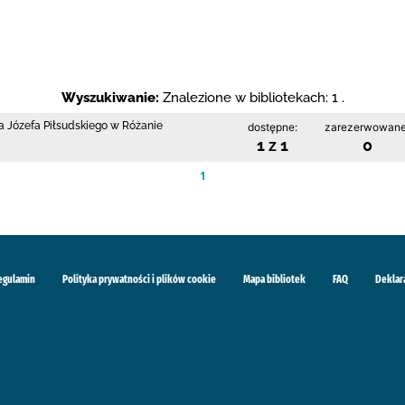
Wyszukiwanie:
Znalezione w bibliotekach: 1 .
a Józefa Piłsudskiego w Różanie
dostępne:
zarezerwowane
1 z 1
0
1
egulamin
Polityka prywatności i plików cookie
Mapa bibliotek
FAQ
Deklar