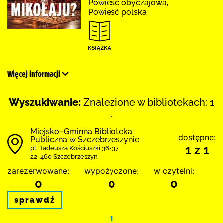
Powieść obyczajowa,
Powieść polska
Więcej informacji
Wyszukiwanie:
Znalezione w bibliotekach: 1
.
Miejsko–Gminna Biblioteka
dostępne:
Publiczna w Szczebrzeszynie
1 z 1
pl. Tadeusza Kościuszki 36-37
22-460 Szczebrzeszyn
zarezerwowane:
wypożyczone:
w czytelni:
0
0
0
sprawdź
1