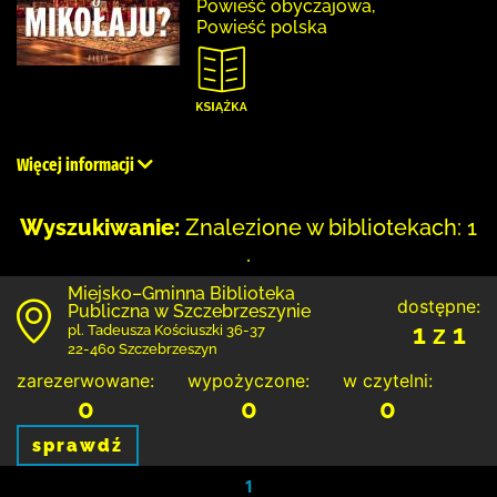
Powieść obyczajowa,
Powieść polska
Więcej informacji
Wyszukiwanie:
Znalezione w bibliotekach: 1
.
Miejsko–Gminna Biblioteka
dostępne:
Publiczna w Szczebrzeszynie
1 z 1
pl. Tadeusza Kościuszki 36-37
22-460 Szczebrzeszyn
zarezerwowane:
wypożyczone:
w czytelni:
0
0
0
sprawdź
1