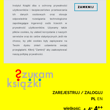
Instytut Książki dba o ochronę prywatności
ZAMKNIJ
użytkowników i bezpieczeństwo przetwarzania
ich danych osobowych oraz stosuje
odpowiednie rozwiązania technologiczne
zapobiegające ingerencji osób trzecich w
prywatność użytkowników. Używamy także
plików cookies, by ułatwić korzystanie z naszych
serwisów oraz do celów statystycznych.Jeśli nie
chcesz, by pliki cookies były zapisywane na
Twoim dysku zmień ustawienia swojej
przeglądarki. Kliknij "Zamknij" aby zaakceptować
naszą politykę prywatności.
ZAREJESTRUJ / ZALOGUJ
PL
EN
wielkość: